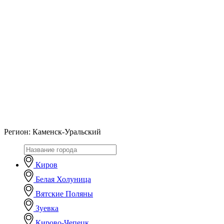
Регион:
Каменск-Уральский
Киров
Белая Холуница
Вятские Поляны
Зуевка
Кирово-Чепецк